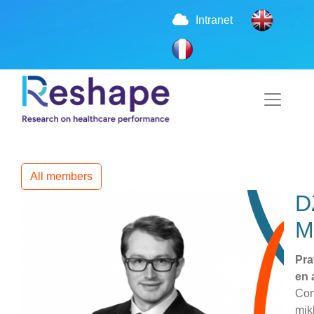
Intranet
All members
D
M
Pra
en 
Con
mik