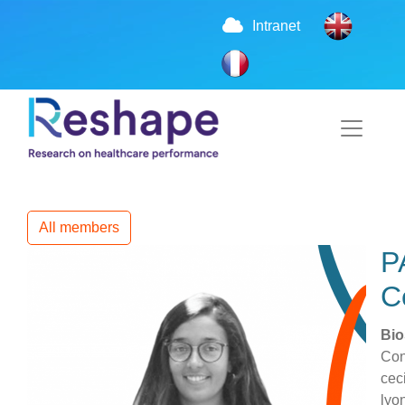
Intranet
All members
P
C
Bio
Con
cec
lyon