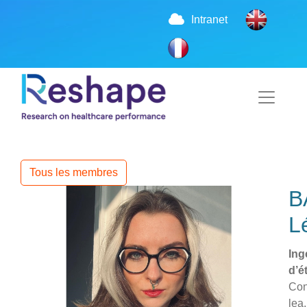
Intranet
Tous les membres
B
L
Ing
d’é
Con
lea