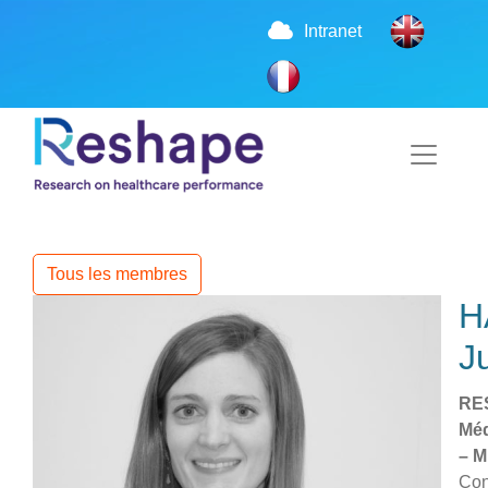
Intranet
Tous les membres
H
Ju
RES
Méd
– 
Con